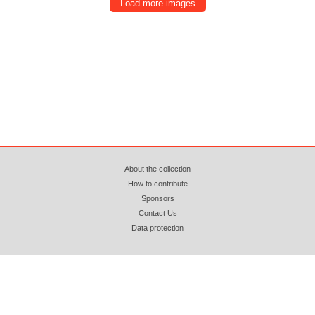
Load more images
About the collection
How to contribute
Sponsors
Contact Us
Data protection
© 2018 - 2026 azopan.ro (CC BY-NC-ND 4.0) Attribution. Non Commercial. No
Derivatives. Webhosting by
www.zooku.ro